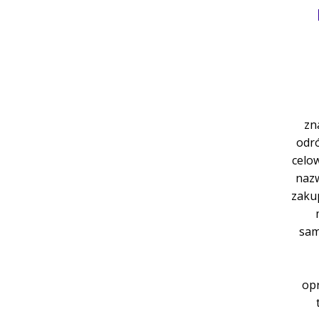
zn
odró
celo
nazw
zaku
sam
opr