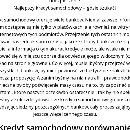
ubezpieczenie.
Najlepszy kredyt samochodowy – gdzie szukać?
yt samochodowy oferuje wiele banków. Niemal zawsze infor
im dostępne są nie tylko w placówkach, ale również na witry
nternetowych tych podmiotów. Przejrzenie tych ostatnich mo
ować nas jednak sporo czasu, jako że strony banków różnią 
bie, a informacja o tym akurat kredycie może, ale wcale nie 
ować się w miejscu dobrze dla odwiedzającego widocznym (cz
ład na stronie głównej). Co więcej, musielibyśmy przejrzeć w
szystkich banków, by mieć pewność, że faktycznie znaleźliś
epszą propozycję. A zanim byśmy na nią natrafili, prawdopod
ieczne byłoby poświęcenie masy czasu na to, by zapoznać s
rtami, które naszych oczekiwań ostatecznie i tak by nie spełn
śmy z kolei zdecydowali, że kredytu samochodowego posz
edzając siedziby poszczególnych banków, cały proces zająłb
jeszcze więcej cennego czasu.
Kredyt samochodowy porównani