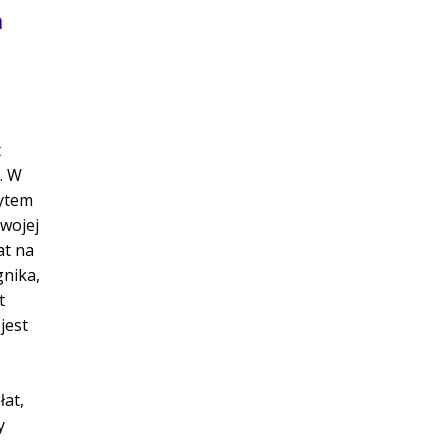
h
t
. W
dytem
wojej
at na
nika,
t
jest
at,
y