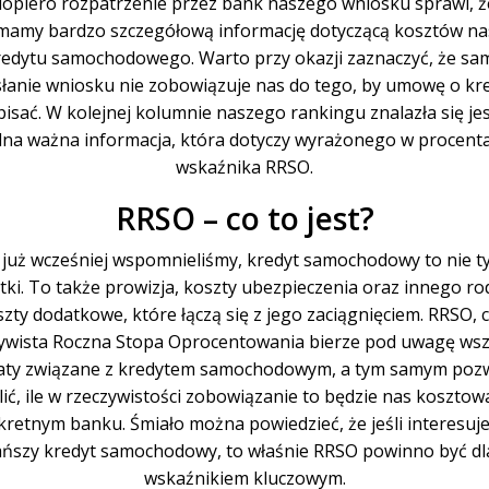
dopiero rozpatrzenie przez bank naszego wniosku sprawi, ż
mamy bardzo szczegółową informację dotyczącą kosztów n
redytu samochodowego. Warto przy okazji zaznaczyć, że sa
łanie wniosku nie zobowiązuje nas do tego, by umowę o kr
isać. W kolejnej kolumnie naszego rankingu znalazła się je
dna ważna informacja, która dotyczy wyrażonego w procent
wskaźnika RRSO.
RRSO – co to jest?
 już wcześniej wspomnieliśmy, kredyt samochodowy to nie t
tki. To także prowizja, koszty ubezpieczenia oraz innego ro
zty dodatkowe, które łączą się z jego zaciągnięciem. RRSO, c
ywista Roczna Stopa Oprocentowania bierze pod uwagę wsz
aty związane z kredytem samochodowym, a tym samym poz
lić, ile w rzeczywistości zobowiązanie to będzie nas kosztow
retnym banku. Śmiało można powiedzieć, że jeśli interesuj
ańszy kredyt samochodowy, to właśnie RRSO powinno być dl
wskaźnikiem kluczowym.