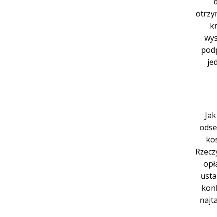
otrzy
k
wys
podp
je
Jak
odse
kos
Rzecz
opł
usta
konk
najt