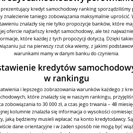
prezentujący kredyt samochodowy ranking sporządziliśmy p
y znalezienie taniego zobowiązania maksymalnie uprościć.
tawieniu znalazły się nie tylko propozycje banków, które ma
jej ofercie najtańszy kredyt samochodowy, ale też najważnie
formacje, które każdej z tych propozycji dotyczą. Dzięki taki
wiązaniu już na pierwszy rzut oka wiemy, z jakimi podstawo
warunkami mamy w danym banku do czynienia.
stawienie kredytów samochodow
w rankingu
łatwienia i lepszego zobrazowania warunków każdego z kr
hodowych, które znalazły się w naszym rankingu, przyjęliś
a zobowiązania to 30 000 zł, a czas jego trwania – 48 miesię
ejnej kolumnie znalazła się informacja o wysokości comiesięc
ty, jaką będziemy musieli wpłacać na konto kredytodawcy. Są
iście dane orientacyjne i w żaden sposób nie mogą być wią