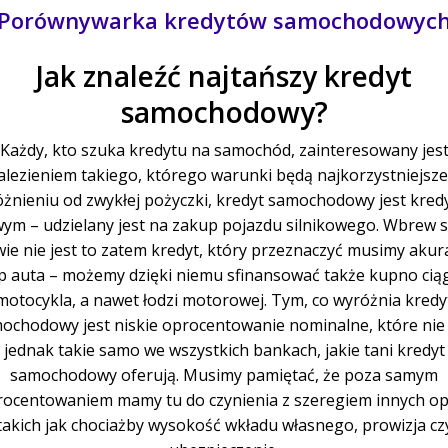
Porównywarka kredytów samochodowyc
Jak znaleźć najtańszy kredyt
samochodowy?
Każdy, kto szuka kredytu na samochód, zainteresowany jes
alezieniem takiego, którego warunki będą najkorzystniejsze
żnieniu od zwykłej pożyczki, kredyt samochodowy jest kre
wym – udzielany jest na zakup pojazdu silnikowego. Wbrew s
ie nie jest to zatem kredyt, który przeznaczyć musimy akur
p auta – możemy dzięki niemu sfinansować także kupno ciąg
motocykla, a nawet łodzi motorowej. Tym, co wyróżnia kredy
ochodowy jest niskie oprocentowanie nominalne, które nie 
jednak takie samo we wszystkich bankach, jakie tani kredyt
samochodowy oferują. Musimy pamiętać, że poza samym
ocentowaniem mamy tu do czynienia z szeregiem innych opł
takich jak chociażby wysokość wkładu własnego, prowizja cz