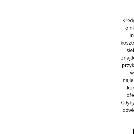
Kred
o n
i
koszt
sie
znajd
przyk
w
najl
kon
ofe
Gdyby
odwi