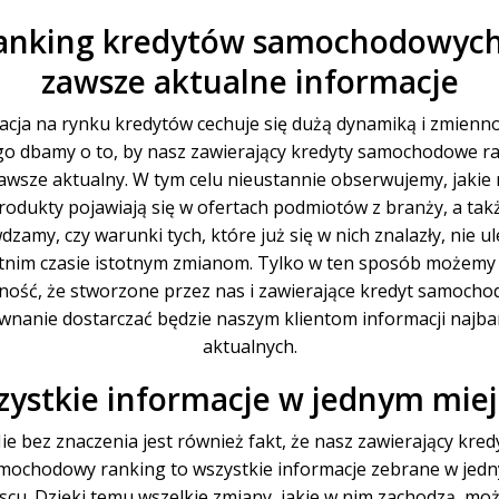
anking kredytów samochodowych
zawsze aktualne informacje
acja na rynku kredytów cechuje się dużą dynamiką i zmienno
go dbamy o to, by nasz zawierający kredyty samochodowe r
zawsze aktualny. W tym celu nieustannie obserwujemy, jakie
rodukty pojawiają się w ofertach podmiotów z branży, a tak
dzamy, czy warunki tych, które już się w nich znalazły, nie ul
tnim czasie istotnym zmianom. Tylko w ten sposób możemy
ość, że stworzone przez nas i zawierające kredyt samoch
wnanie dostarczać będzie naszym klientom informacji najbar
aktualnych.
ystkie informacje w jednym mie
ie bez znaczenia jest również fakt, że nasz zawierający kred
mochodowy ranking to wszystkie informacje zebrane w jed
scu. Dzięki temu wszelkie zmiany, jakie w nim zachodzą, mo