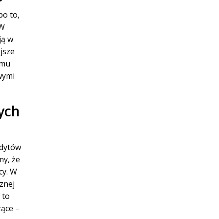
o to,
 W
ją w
jsze
emu
wymi
ych
edytów
my, że
cy. W
znej
 to
żące –