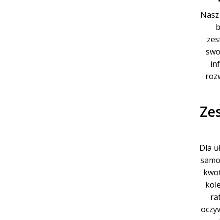
Nasz 
b
zes
swo
in
roz
Ze
Dla u
samoc
kwot
kol
ra
oczyw