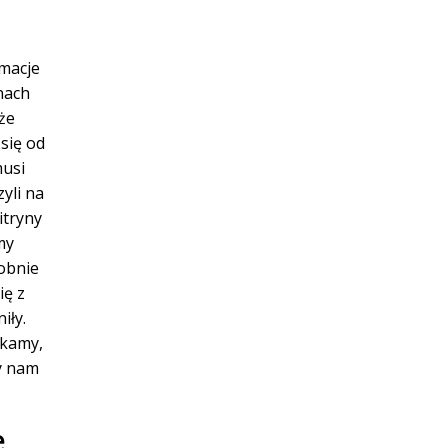
macje
nach
że
się od
musi
yli na
itryny
my
obnie
ię z
iły.
ukamy,
y nam
e