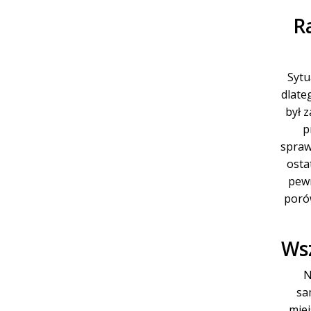
R
Sytu
dlate
był 
p
spraw
osta
pewn
poró
Wsz
N
sa
miej