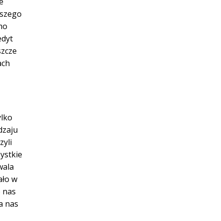
e
aszego
mo
edyt
szcze
ach
ylko
dzaju
zyli
ystkie
wala
ało w
e nas
a nas