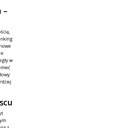
 –
ścią,
anking
 nowe
że
egły w
 mieć
odowy
dziej
jscu
yt
nym
żna z