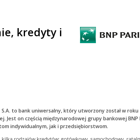
ie, kredyty i
 S.A. to bank uniwersalny, który utworzony został w roku
j. Jest on częścią międzynarodowej grupy bankowej BNP P
tom indywidualnym, jak i przedsiębiorstwom.
e kilka rodzajów kredytów: gotówkowy, samochodowy, rataln