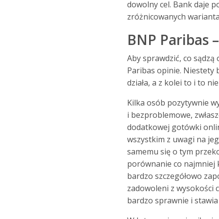
dowolny cel. Bank daje p
zróżnicowanych wariantac
BNP Paribas –
Aby sprawdzić, co sądzą o
Paribas opinie. Niestety 
działa, a z kolei to i to 
Kilka osób pozytywnie w
i bezproblemowe, zwłas
dodatkowej gotówki onli
wszystkim z uwagi na jeg
samemu się o tym przeko
porównanie co najmniej ki
bardzo szczegółowo zapoz
zadowoleni z wysokości c
bardzo sprawnie i stawia