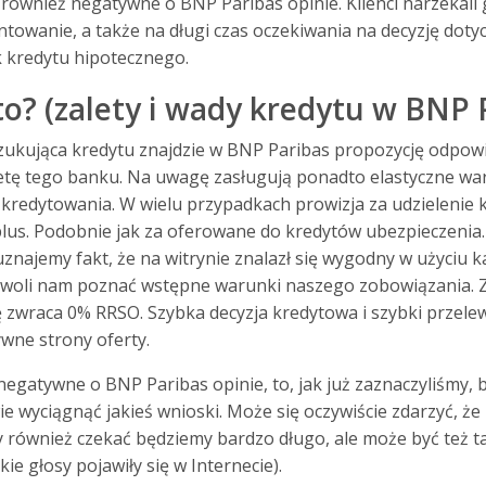
ę również negatywne o BNP Paribas opinie. Klienci narzekali
ntowanie, a także na długi czas oczekiwania na decyzję doty
 kredytu hipotecznego.
o? (zalety i wady kredytu w BNP 
kująca kredytu znajdzie w BNP Paribas propozycję odpowied
etę tego banku. Na uwagę zasługują ponadto elastyczne war
as kredytowania. W wielu przypadkach prowizja za udzielenie 
plus. Podobnie jak za oferowane do kredytów ubezpieczenia
najemy fakt, że na witrynie znalazł się wygodny w użyciu k
zwoli nam poznać wstępne warunki naszego zobowiązania. Z
 zwraca 0% RRSO. Szybka decyzja kredytowa i szybki przele
ywne strony oferty.
 negatywne o BNP Paribas opinie, to, jak już zaznaczyliśmy, 
e wyciągnąć jakieś wnioski. Może się oczywiście zdarzyć, że
 również czekać będziemy bardzo długo, ale może być też t
ie głosy pojawiły się w Internecie).