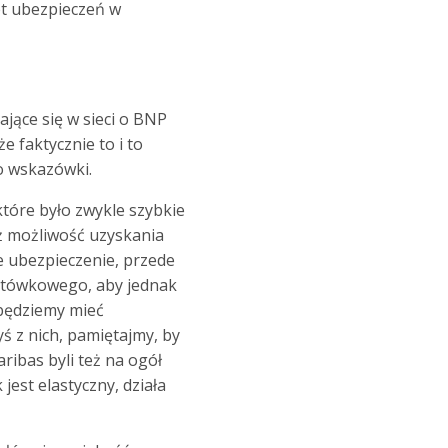
et ubezpieczeń w
ające się w sieci o BNP
e faktycznie to i to
ko wskazówki.
tóre było zwykle szybkie
 możliwość uzyskania
 ubezpieczenie, przede
 gotówkowego, aby jednak
 będziemy mieć
yś z nich, pamiętajmy, by
ibas byli też na ogół
est elastyczny, działa