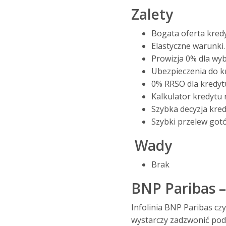
Zalety
Bogata oferta kred
Elastyczne warunki.
Prowizja 0% dla wy
Ubezpieczenia do k
0% RRSO dla kredyt
Kalkulator kredytu 
Szybka decyzja kre
Szybki przelew gotó
Wady
Brak
BNP Paribas –
Infolinia BNP Paribas cz
wystarczy zadzwonić pod