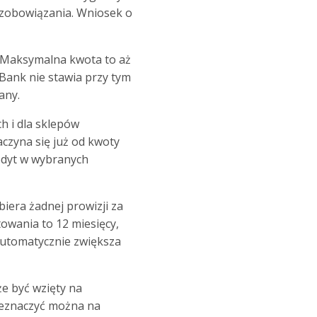
 zobowiązania. Wniosek o
 Maksymalna kwota to aż
 Bank nie stawia przy tym
wany.
h i dla sklepów
czyna się już od kwoty
redyt w wybranych
iera żadnej prowizji za
towania to 12 miesięcy,
automatycznie zwiększa
e być wzięty na
zeznaczyć można na