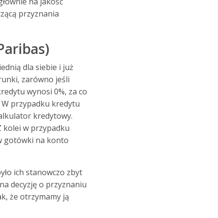
 głównie na jakość
czącą przyznania
Paribas)
nią dla siebie i już
unki, zarówno jeśli
kredytu wynosi 0%, za co
. W przypadku kredytu
alkulator kredytowy.
 kolei w przypadku
w gotówki na konto
było ich stanowczo zbyt
 na decyzję o przyznaniu
ak, że otrzymamy ją