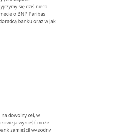
yjrzymy się dziś nieco
ernecie o BNP Paribas
 doradcą banku oraz w jak
na dowolny cel, w
 prowizja wynieść może
bank zamieścił wygodny