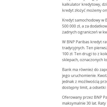
kalkulator kredytowy, d
kredyt złożyć możemy on
Kredyt samochodowy w BN
500 000 zł, a za dodatko
żadnych ograniczeń w kw
W BNP Paribas kredyt rat
tradycyjnych. Ten pierws
100 zł. Ten drugi to z k
sklepach, oznaczonych l
Bank ma również do zapro
jego uruchomienie. Kwota
jednak z możliwością prz
dostępny limit, a odsetki
Oferowany przez BNP Pari
maksymalnie 30 lat. Rat