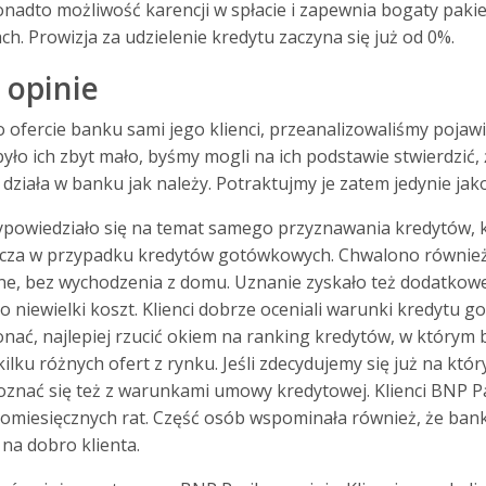
onadto możliwość karencji w spłacie i zapewnia bogaty paki
h. Prowizja za udzielenie kredytu zaczyna się już od 0%.
 opinie
 ofercie banku sami jego klienci, przeanalizowaliśmy pojawi
było ich zbyt mało, byśmy mogli na ich podstawie stwierdzić, ż
nie działa w banku jak należy. Potraktujmy je zatem jedynie ja
ypowiedziało się na temat samego przyznawania kredytów, k
zcza w przypadku kredytów gotówkowych. Chwalono również
ne, bez wychodzenia z domu. Uznanie zyskało też dodatkowe
o niewielki koszt. Klienci dobrze oceniali warunki kredytu
nać, najlepiej rzucić okiem na ranking kredytów, w którym
lku różnych ofert z rynku. Jeśli zdecydujemy się już na któr
nać się też z warunkami umowy kredytowej. Klienci BNP Par
omiesięcznych rat. Część osób wspominała również, że bank j
 na dobro klienta.