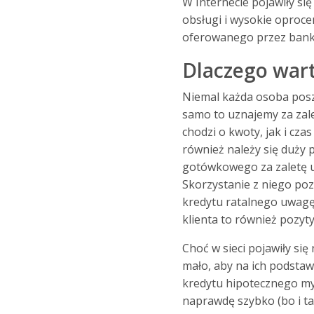
W Internecie pojawiły si
obsługi i wysokie oproce
oferowanego przez bank
Dlaczego wart
Niemal każda osoba poszu
samo to uznajemy za zal
chodzi o kwoty, jak i cz
również należy się duży 
gotówkowego za zaletę uz
Skorzystanie z niego po
kredytu ratalnego uwagę
klienta to również pozyt
Choć w sieci pojawiły się
mało, aby na ich podstawi
kredytu hipotecznego my
naprawdę szybko (bo i tak