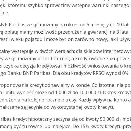
zięki któremu szybko sprawdzimy wstępne warunki naszego
line.
P Paribas wziąć możemy na okres od 6 miesięcy do 10 lat.
wą opłatą mamy możliwość przedłużenia gwarancji na 3 lata.
estii wieku pojazdu i może być on zarówno nowy, jak i uży
alny występuje w dwóch wersjach: dla sklepów internetowyc
zy wziąć możemy przez Internet, a kredytowanie zakupów za
olei szybka decyzja kredytowa i możliwość wnioskowania o k
ogo Banku BNP Paribas. Dla obu kredytów RRSO wynosi 0%.
ponowania kredyt odnawialny w koncie. Co istotne, nie pob
 limitu wynieść może od 1 000 zł do 100 000 zł. Okres kredy
edłużenia na kolejne roczne okresy. Każdy wpływ na konto 
 naliczane są jedynie od wykorzystanej kwoty kredytu.
bas kredyt hipoteczny zaczyna się od kwoty 50 000 zł i moż
y mogą być tu równe lub malejące. Do 15% kwoty kredytu pr