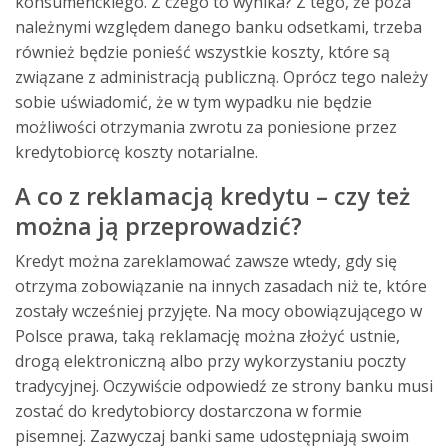
konsumenckiego
. Z czego to wynika? Z tego, że poza
należnymi względem danego banku odsetkami, trzeba
również będzie ponieść wszystkie koszty, które są
związane z administracją publiczną. Oprócz tego należy
sobie uświadomić, że w tym wypadku nie będzie
możliwości otrzymania zwrotu za poniesione przez
kredytobiorcę koszty notarialne.
A co z reklamacją kredytu – czy też
można ją przeprowadzić?
Kredyt można zareklamować zawsze wtedy, gdy się
otrzyma zobowiązanie na innych zasadach niż te, które
zostały wcześniej przyjęte. Na mocy obowiązującego w
Polsce prawa, taką reklamację można złożyć ustnie,
drogą elektroniczną albo przy wykorzystaniu poczty
tradycyjnej. Oczywiście odpowiedź ze strony banku musi
zostać do kredytobiorcy dostarczona w formie
pisemnej. Zazwyczaj banki same udostępniają swoim