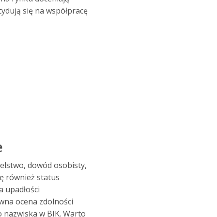
cydują się na współpracę
e
elstwo, dowód osobisty,
ę również status
a upadłości
wna ocena zdolności
o nazwiska w BIK. Warto