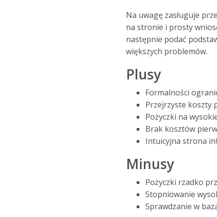
Na uwagę zasługuje przej
na stronie i prosty wnio
następnie podać podstaw
większych problemów.
Plusy
Formalności ogran
Przejrzyste koszty 
Pożyczki na wysoki
Brak kosztów pierw
Intuicyjna strona i
Minusy
Pożyczki rzadko p
Stopniowanie wysok
Sprawdzanie w baz