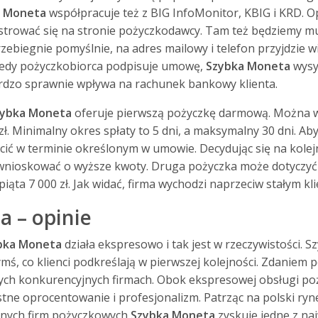
a Moneta
współpracuje też z BIG InfoMonitor, KBIG i KRD. O
trować się na stronie pożyczkodawcy. Tam też będziemy mus
rzebiegnie pomyślnie, na adres mailowy i telefon przyjdzie
kiedy pożyczkobiorca podpisuje umowę,
Szybka Moneta
wysy
rdzo sprawnie wpływa na rachunek bankowy klienta.
zybka Moneta
oferuje pierwszą pożyczkę darmową. Można 
zł. Minimalny okres spłaty to 5 dni, a maksymalny 30 dni. Ab
ić w terminie określonym w umowie. Decydując się na kolejn
nioskować o wyższe kwoty. Druga pożyczka może dotyczyć kw
 piąta 7 000 zł. Jak widać, firma wychodzi naprzeciw stałym kl
 – opinie
bka Moneta
działa ekspresowo i tak jest w rzeczywistości. 
ymś, co klienci podkreślają w pierwszej kolejności. Zdaniem
nych konkurencyjnych firmach. Obok ekspresowej obsługi po
ne oprocentowanie i profesjonalizm. Patrząc na polski ryn
lnych firm pożyczkowych
Szybka Moneta
zyskuje jedne z na