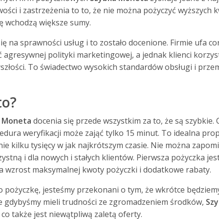
ości i zastrzeżenia to to, że nie można pożyczyć wyższych k
rę wchodzą większe sumy.
się na sprawności usług i to zostało docenione. Firmie ufa co
 agresywnej polityki marketingowej, a jednak klienci korzyst
złości. To świadectwo wysokich standardów obsługi i przem
to?
a Moneta
docenia się przede wszystkim za to, że są szybkie
cedura weryfikacji może zająć tylko 15 minut. To idealna prop
 kilku tysięcy w jak najkrótszym czasie. Nie można zapomi
ystną i dla nowych i stałych klientów. Pierwsza pożyczka je
ć na wzrost maksymalnej kwoty pożyczki i dodatkowe rabaty.
o pożyczkę, jesteśmy przekonani o tym, że wkrótce będziem
zie gdybyśmy mieli trudności ze zgromadzeniem środków,
Sz
co także jest niewątpliwą zaletą oferty.