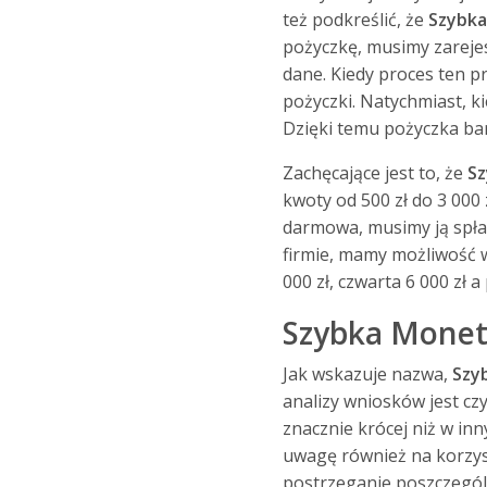
też podkreślić, że
Szybk
pożyczkę, musimy zarejes
dane. Kiedy proces ten p
pożyczki. Natychmiast, 
Dzięki temu pożyczka ba
Zachęcające jest to, że
S
kwoty od 500 zł do 3 000 
darmowa, musimy ją spłac
firmie, mamy możliwość w
000 zł, czwarta 6 000 zł a
Szybka Moneta
Jak wskazuje nazwa,
Szy
analizy wniosków jest cz
znacznie krócej niż w in
uwagę również na korzyst
postrzeganie poszczegó