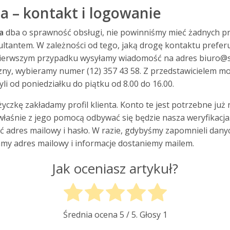
 – kontakt i logowanie
ta
dba o sprawność obsługi, nie powinniśmy mieć żadnych p
ultantem. W zależności od tego, jaką drogę kontaktu prefe
 pierwszym przypadku wysyłamy wiadomość na adres
biuro@s
zny, wybieramy numer (12) 357 43 58. Z przedstawicielem m
yli od poniedziałku do piątku od 8.00 do 16.00.
czkę zakładamy profil klienta. Konto te jest potrzebne ju
właśnie z jego pomocą odbywać się będzie nasza weryfikacja
 adres mailowy i hasło. W razie, gdybyśmy zapomnieli dany
amy adres mailowy i informacje dostaniemy mailem.
Jak oceniasz artykuł?
Średnia ocena
5
/ 5. Głosy
1