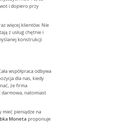
wot i dopiero przy
raz więcej klientów. Nie
ają z usług chętnie i
yślanej konstrukcji
. Cała współpraca odbywa
ozycja dla nas, kiedy
nać, że firma
st darmowa, natomiast
y mieć pieniądze na
ybka Moneta
proponuje