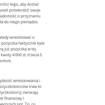
prócz tego, aby dostać
ieli potwierdzić swoje
 wiadomość o przyznaniu
ła do niego pieniądze.
wtedy wnioskować o
y pożyczka faktycznie była
ą już pożyczkę w tej
oty 4 000 zł, trzecia 5
ientom.
Szybkość wnioskowania i
 pożyczkobiorców trwa to
życzkobiorcy zwracają
ek finansowy i
jwyższych not. To, co