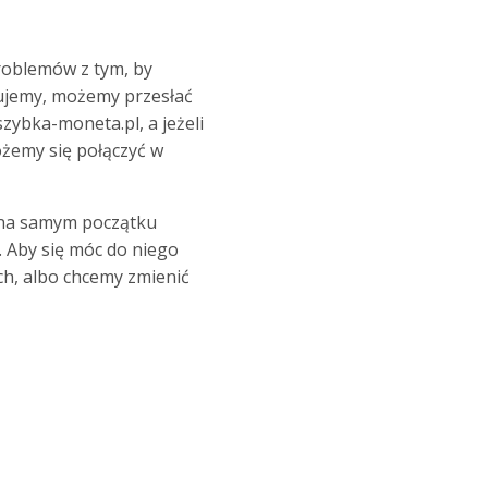
roblemów z tym, by
rujemy, możemy przesłać
zybka-moneta.pl
, a jeżeli
ożemy się połączyć w
ż na samym początku
. Aby się móc do niego
ch, albo chcemy zmienić