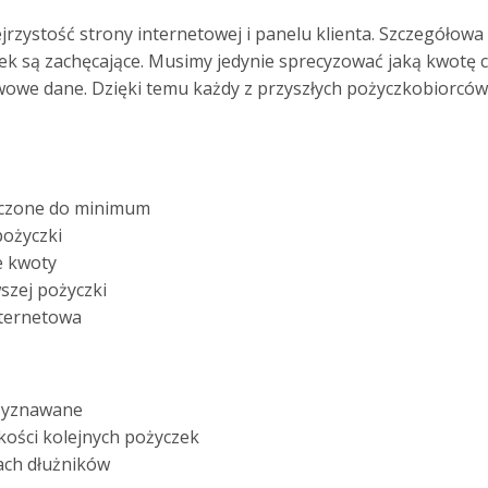
rzystość strony internetowej i panelu klienta. Szczegółowa
sek są zachęcające. Musimy jedynie sprecyzować jaką kwotę 
owe dane. Dzięki temu każdy z przyszłych pożyczkobiorców
iczone do minimum
pożyczki
e kwoty
szej pożyczki
nternetowa
rzyznawane
ości kolejnych pożyczek
ach dłużników