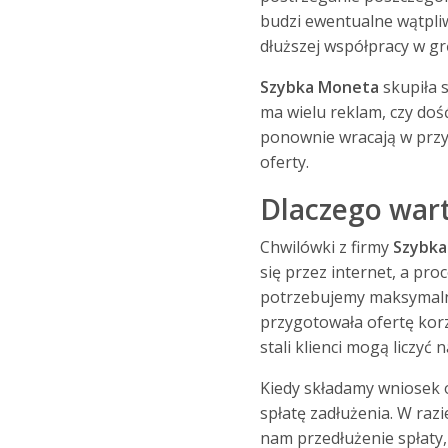
budzi ewentualne wątpliw
dłuższej współpracy w g
Szybka Moneta
skupiła 
ma wielu reklam, czy dość
ponownie wracają w przys
oferty.
Dlaczego war
Chwilówki z firmy
Szybk
się przez internet, a pro
potrzebujemy maksymalnie
przygotowała ofertę korz
stali klienci mogą liczy
Kiedy składamy wniosek 
spłatę zadłużenia. W ra
nam przedłużenie spłaty, 