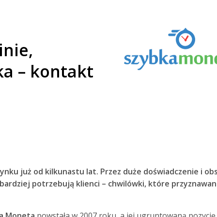
nie,
a – kontakt
ynku już od kilkunastu lat. Przez duże doświadczenie i o
jbardziej potrzebują klienci – chwilówki, które przyznaw
a Moneta
powstała w 2007 roku, a jej ugruntowaną pozycję