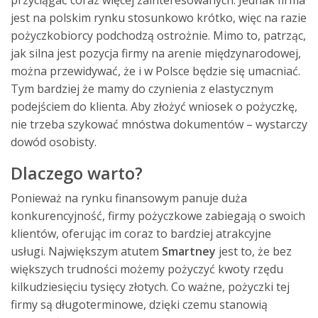
przyciągać coraz więcej zainteresowanych. Jednak firma
jest na polskim rynku stosunkowo krótko, więc na razie
pożyczkobiorcy podchodzą ostrożnie. Mimo to, patrząc,
jak silna jest pozycja firmy na arenie międzynarodowej,
można przewidywać, że i w Polsce będzie się umacniać.
Tym bardziej że mamy do czynienia z elastycznym
podejściem do klienta. Aby złożyć wniosek o pożyczkę,
nie trzeba szykować mnóstwa dokumentów – wystarczy
dowód osobisty.
Dlaczego warto?
Ponieważ na rynku finansowym panuje duża
konkurencyjność, firmy pożyczkowe zabiegają o swoich
klientów, oferując im coraz to bardziej atrakcyjne
usługi. Największym atutem
Smartney
jest to, że bez
większych trudności możemy pożyczyć kwoty rzędu
kilkudziesięciu tysięcy złotych. Co ważne, pożyczki tej
firmy są długoterminowe, dzięki czemu stanowią