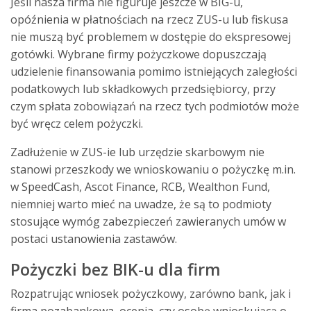
Jeśli nasza firma nie figuruje jeszcze w BIG-u,
opóźnienia w płatnościach na rzecz ZUS-u lub fiskusa
nie muszą być problemem w dostępie do ekspresowej
gotówki. Wybrane firmy pożyczkowe dopuszczają
udzielenie finansowania pomimo istniejących zaległości
podatkowych lub składkowych przedsiębiorcy, przy
czym spłata zobowiązań na rzecz tych podmiotów może
być wręcz celem pożyczki.
Zadłużenie w ZUS-ie lub urzędzie skarbowym nie
stanowi przeszkody we wnioskowaniu o pożyczkę m.in.
w SpeedCash, Ascot Finance, RCB, Wealthon Fund,
niemniej warto mieć na uwadze, że są to podmioty
stosujące wymóg zabezpieczeń zawieranych umów w
postaci ustanowienia zastawów.
Pożyczki bez BIK-u dla firm
Rozpatrując wniosek pożyczkowy, zarówno bank, jak i
firma pozabankowa, ocenia, czy osobę wnioskującą o