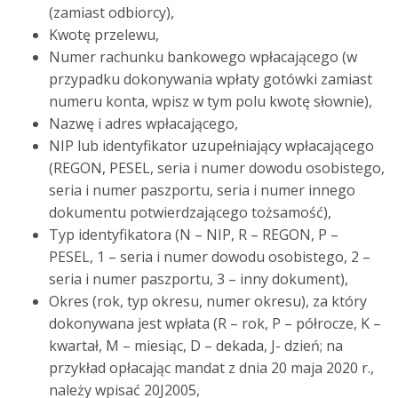
(zamiast odbiorcy),
Kwotę przelewu,
Numer rachunku bankowego wpłacającego (w
przypadku dokonywania wpłaty gotówki zamiast
numeru konta, wpisz w tym polu kwotę słownie),
Nazwę i adres wpłacającego,
NIP lub identyfikator uzupełniający wpłacającego
(REGON, PESEL, seria i numer dowodu osobistego,
seria i numer paszportu, seria i numer innego
dokumentu potwierdzającego tożsamość),
Typ identyfikatora (N – NIP, R – REGON, P –
PESEL, 1 – seria i numer dowodu osobistego, 2 –
seria i numer paszportu, 3 – inny dokument),
Okres (rok, typ okresu, numer okresu), za który
dokonywana jest wpłata (R – rok, P – półrocze, K –
kwartał, M – miesiąc, D – dekada, J- dzień; na
przykład opłacając mandat z dnia 20 maja 2020 r.,
należy wpisać 20J2005,